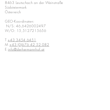
8463 Leutschach an der Weinstraße
Südsteiermark
Österreich
GEO-Koordinaten:
N/S: 46,
6426002497
W/O: 15,
5127215656
T
+43 3454 6451
M
+43 (0)676 42 52 082
E
info@derhermannhof.at